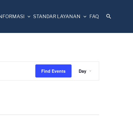
INFORMASI
STANDAR LAYANAN
FAQ
Event
Find Events
Day
Views
Navigation