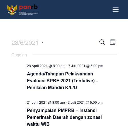
23/6/2021
Events
Event
Search
Day
View
Search
Select
Ongoing
Navig
date.
and
28 April 2021 @ 8:00 am
-
7 Juli 2021 @ 5:00 pm
Views
Agenda/Tahapan Pelaksanaan
Navigati
Evaluasi SPBE 2021 (Tentative) –
Penilaian Mandiri K/L/D
21 Juni 2021 @ 8:00 am
-
2 Juli 2021 @ 5:00 pm
Penyampaian PMPRB – Instansi
Pemerintah Daerah dengan zonasi
waktu WIB