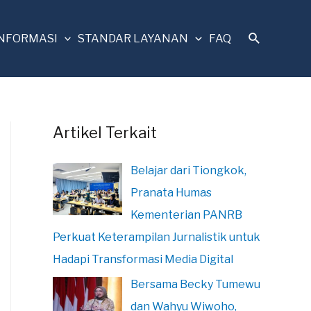
INFORMASI
STANDAR LAYANAN
FAQ
Artikel Terkait
Belajar dari Tiongkok,
Pranata Humas
Kementerian PANRB
Perkuat Keterampilan Jurnalistik untuk
Hadapi Transformasi Media Digital
Bersama Becky Tumewu
dan Wahyu Wiwoho,