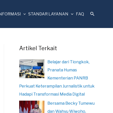
INFORMASI
STANDAR LAYANAN
FAQ
Artikel Terkait
Belajar dari Tiongkok,
Pranata Humas
Kementerian PANRB
Perkuat Keterampilan Jurnalistik untuk
Hadapi Transformasi Media Digital
Bersama Becky Tumewu
dan Wahyu Wiwoho,