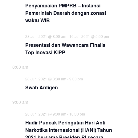
Penyampaian PMPRB – Instansi
Pemerintah Daerah dengan zonasi
waktu WIB
28 Juni 2021 @ 8:00 am
-
16 Juli 2021 @ 5:00 pm
Presentasi dan Wawancara Finalis
Top Inovasi KIPP
8:00 am
28 Juni 2021 @ 8:30 am
-
9:00 pm
Swab Antigen
9:00 am
28 Juni 2021 @ 9:00 am
-
10:00 pm
Hadir Puncak Peringatan Hari Anti
Narkotika Internasional (HANI) Tahun
2021 bersama Presiden RI secara