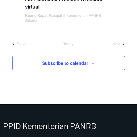
virtual
Ruang Rapat Majapahit
Kementerian PANRB,
Jakarta
Previous
Today
Next
Subscribe to calendar
PPID Kementerian PANRB